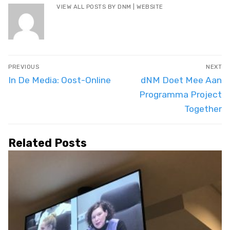
VIEW ALL POSTS BY DNM
|
WEBSITE
Post
PREVIOUS
NEXT
navigation
Previous
Next
In De Media: Oost-Online
dNM Doet Mee Aan
post:
post:
Programma Project
Together
Related Posts