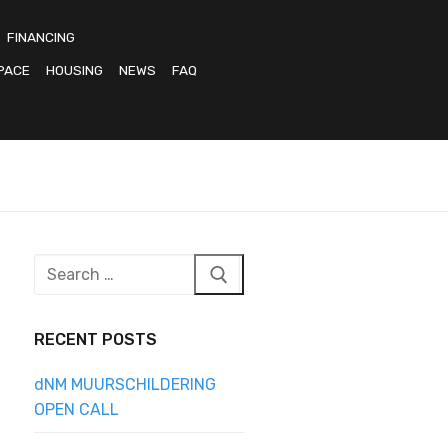
FINANCING
PACE
HOUSING
NEWS
FAQ
Search
for:
RECENT POSTS
dNM MUURSCHILDERING
OPEN CALL