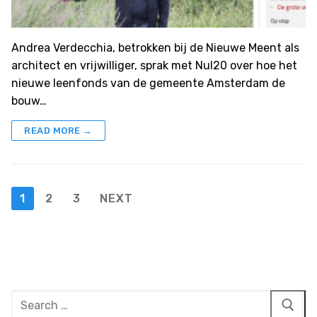
Andrea Verdecchia, betrokken bij de Nieuwe Meent als
architect en vrijwilliger, sprak met Nul20 over hoe het
nieuwe leenfonds van de gemeente Amsterdam de
bouw…
READ MORE →
Posts
1
2
3
NEXT
pagination
Search
for: