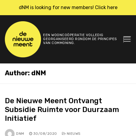
Skip
dNM is looking for new members! Click here
to
content
EEN WOONCOÖPERATIE VOLLEDIG
GEORGANISEERD RONDOM DE PRINCIPES
VAN COMMONING.
Author:
dNM
De Nieuwe Meent Ontvangt
Subsidie Ruimte voor Duurzaam
Initiatief
DNM
30/08/2020
NIEUWS